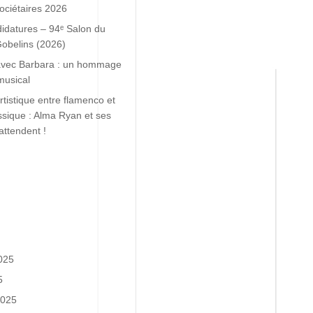
ociétaires 2026
idatures – 94ᵉ Salon du
Gobelins (2026)
avec Barbara : un hommage
musical
tistique entre flamenco et
sique : Alma Ryan et ses
attendent !
025
5
2025